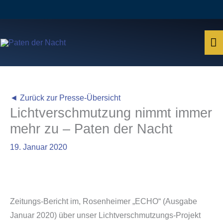
Zum
Inhalt
springen
H
◄ Zurück zur Presse-Übersicht
Lichtverschmutzung nimmt immer
mehr zu – Paten der Nacht
19. Januar 2020
Zeitungs-Bericht im, Rosenheimer „ECHO“ (Ausgabe
Januar 2020) über unser Lichtverschmutzungs-Projekt