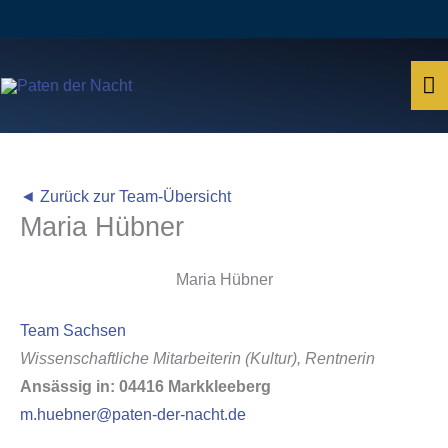
Zum
Inhalt
springen
H
◄ Zurück zur Team-Übersicht
Maria Hübner
Maria Hübner
Team Sachsen
Wissenschaftliche Mitarbeiterin (Kultur), Rentnerin
Ansässig in: 04416 Markkleeberg
m.huebner@paten-der-nacht.de